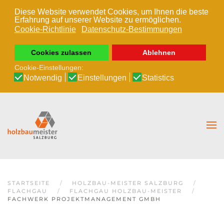
Diese Website verwendet Cookies, um Ihnen die beste
Erfahrung auf unserer Website zu ermöglichen.
Zum Hauptinhalt springen
Cookie-Richtlinie
Datenschutz-Bestimmungen
Cookies zulassen
Ablehnen
Cookie-Einstellungen:
Notwendig
Einstellungen
Statistics
STARTSEITE
HOLZBAU-MEISTER SALZBURG
FLACHGAU
FLACHGAU HOLZBAU-MEISTER
FACHWERK PROJEKTMANAGEMENT GMBH