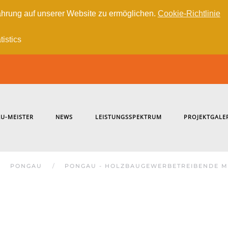
hrung auf unserer Website zu ermöglichen.
Cookie-Richtlinie
tistics
U-MEISTER
NEWS
LEISTUNGSSPEKTRUM
PROJEKTGALE
PONGAU
PONGAU - HOLZBAUGEWERBETREIBENDE M