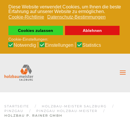
Diese Website verwendet Cookies, um Ihnen die beste
Erfahrung auf unserer Website zu ermöglichen.
Zum Hauptinhalt springen
Cookie-Richtlinie
Datenschutz-Bestimmungen
Cookies zulassen
Ablehnen
Cookie-Einstellungen:
Notwendig
Einstellungen
Statistics
STARTSEITE
HOLZBAU-MEISTER SALZBURG
PINZGAU
PINZGAU HOLZBAU-MEISTER
HOLZBAU P. RAINER GMBH