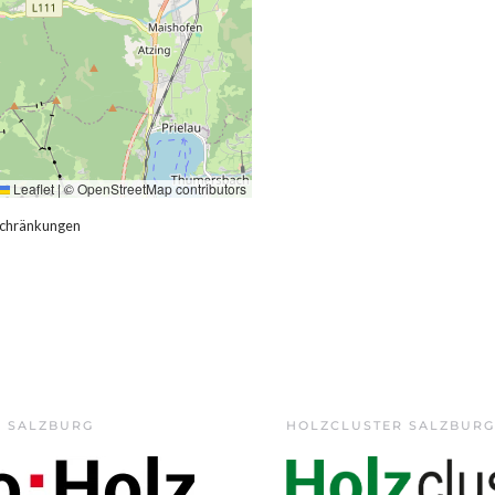
Leaflet
|
©
OpenStreetMap
contributors
schränkungen
Z SALZBURG
HOLZCLUSTER SALZBURG