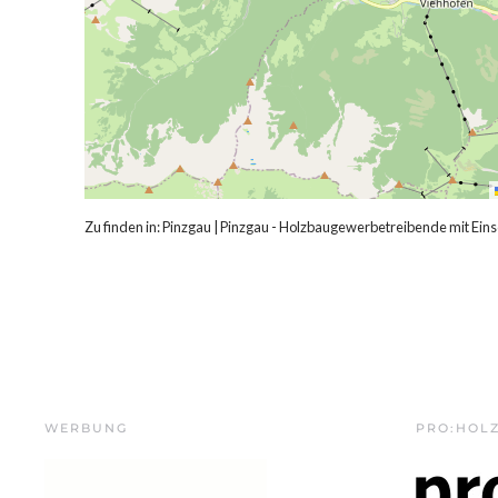
Zu finden in:
Pinzgau
|
Pinzgau - Holzbaugewerbetreibende mit Ein
WERBUNG
PRO:HOL