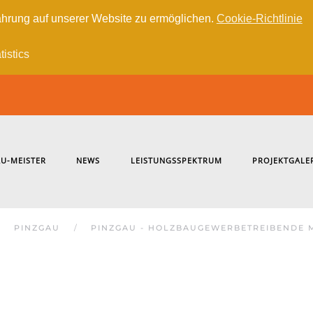
hrung auf unserer Website zu ermöglichen.
Cookie-Richtlinie
tistics
U-MEISTER
NEWS
LEISTUNGSSPEKTRUM
PROJEKTGALE
PINZGAU
PINZGAU - HOLZBAUGEWERBETREIBENDE 