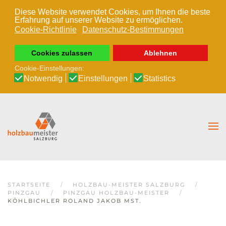
Diese Website verwendet Cookies, um Ihnen die beste
Erfahrung auf unserer Website zu ermöglichen.
Zum Hauptinhalt springen
Cookie-Richtlinie
Datenschutz-Bestimmungen
Cookies zulassen
Ablehnen
Cookie-Einstellungen:
Notwendig
Einstellungen
Statistics
STARTSEITE
HOLZBAU-MEISTER SALZBURG
PINZGAU
PINZGAU HOLZBAU-MEISTER
KÖHLBICHLER ROLAND JAKOB MST.