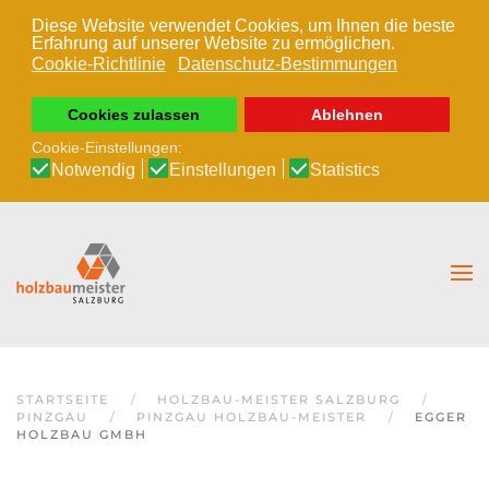
Diese Website verwendet Cookies, um Ihnen die beste
Erfahrung auf unserer Website zu ermöglichen.
Zum Hauptinhalt springen
Cookie-Richtlinie
Datenschutz-Bestimmungen
Cookies zulassen
Ablehnen
Cookie-Einstellungen:
Notwendig
Einstellungen
Statistics
STARTSEITE
HOLZBAU-MEISTER SALZBURG
PINZGAU
PINZGAU HOLZBAU-MEISTER
EGGER
HOLZBAU GMBH