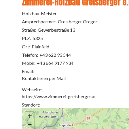
Zimmerei-Holzbau Greisberger e.
Holzbau-Meister
Ansprechpartner:
Greisberger Gregor
Straße:
Gewerbestraße 13
PLZ:
5325
Ort:
Plainfeld
Telefon:
+43 622 93 544
Mobil:
+43 664 9177 934
Email:
Kontaktieren per Mail
Webseite:
https://www.zimmerei-greisberger.at
Standort:
+
−