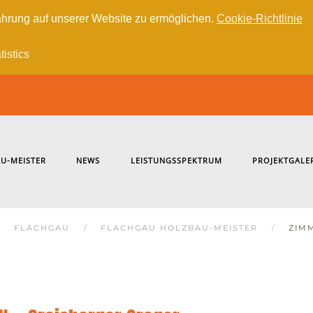
hrung auf unserer Website zu ermöglichen.
Cookie-Richtlinie
tistics
U-MEISTER
NEWS
LEISTUNGSSPEKTRUM
PROJEKTGALE
FLACHGAU
FLACHGAU HOLZBAU-MEISTER
ZIMM