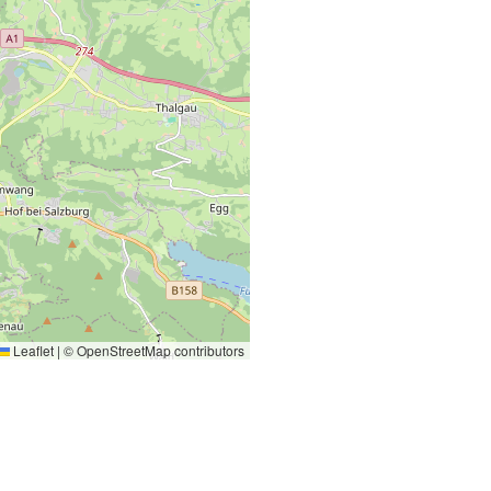
Leaflet
|
©
OpenStreetMap
contributors