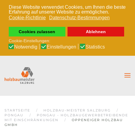
Diese Website verwendet Cookies, um Ihnen die beste
Erfahrung auf unserer Website zu ermöglichen.
Zum Hauptinhalt springen
Cookie-Richtlinie
Datenschutz-Bestimmungen
Cookies zulassen
Ablehnen
Cookie-Einstellungen:
Notwendig
Einstellungen
Statistics
STARTSEITE
HOLZBAU-MEISTER SALZBURG
PONGAU
PONGAU - HOLZBAUGEWERBETREIBENDE
MIT EINSCHRÄNKUNGEN
OPPENEIGER HOLZBAU
GMBH