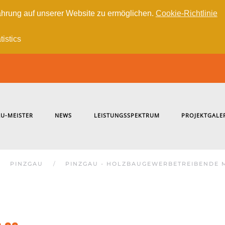
hrung auf unserer Website zu ermöglichen.
Cookie-Richtlinie
tistics
U-MEISTER
NEWS
LEISTUNGSSPEKTRUM
PROJEKTGALE
PINZGAU
PINZGAU - HOLZBAUGEWERBETREIBENDE 