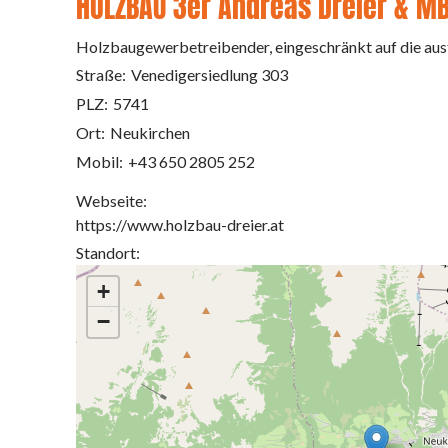
HOLZBAU 3er Andreas Dreier & M
Holzbaugewerbetreibender, eingeschränkt auf die aus
Straße:
Venedigersiedlung 303
PLZ:
5741
Ort:
Neukirchen
Mobil:
+43 650 2805 252
Webseite:
https://www.holzbau-dreier.at
Standort:
+
−