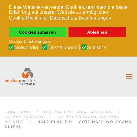
Diese Website verwendet Cookies, um Ihnen die beste
Erfahrung auf unserer Website zu ermöglichen.
Zum Hauptinhalt springen
Cookie-Richtlinie
Datenschutz-Bestimmungen
Cookies zulassen
Ablehnen
Cookie-Einstellungen:
Notwendig
Einstellungen
Statistics
STARTSEITE
HOLZBAU-MEISTER SALZBURG
SALZBURG STADT
SALZBURG STADT HOLZBAU-
MEISTER
HOLZ PLAN E.U. - GÖTZINGER WOLFGANG
DI (FH)