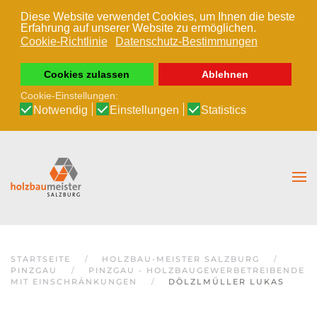
Diese Website verwendet Cookies, um Ihnen die beste
Erfahrung auf unserer Website zu ermöglichen.
Zum Hauptinhalt springen
Cookie-Richtlinie
Datenschutz-Bestimmungen
Cookies zulassen
Ablehnen
Cookie-Einstellungen:
Notwendig
Einstellungen
Statistics
STARTSEITE
HOLZBAU-MEISTER SALZBURG
PINZGAU
PINZGAU - HOLZBAUGEWERBETREIBENDE
MIT EINSCHRÄNKUNGEN
DÖLZLMÜLLER LUKAS