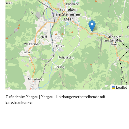
Leaflet
|
Zu finden in:
Pinzgau
|
Pinzgau - Holzbaugewerbetreibende mit
Einschränkungen