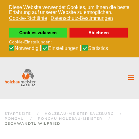
Diese Website verwendet Cookies, um Ihnen die beste
Erfahrung auf unserer Website zu ermöglichen.
Zum Hauptinhalt springen
Cookie-Richtlinie
Datenschutz-Bestimmungen
Cookies zulassen
Ablehnen
Cookie-Einstellungen:
Notwendig
Einstellungen
Statistics
STARTSEITE
HOLZBAU-MEISTER SALZBURG
PONGAU
PONGAU HOLZBAU-MEISTER
GSCHWANDTL WILFRIED