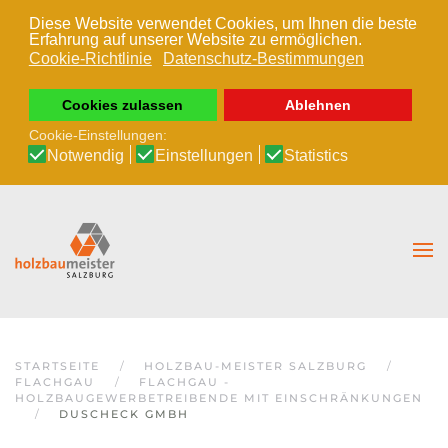
Diese Website verwendet Cookies, um Ihnen die beste
Erfahrung auf unserer Website zu ermöglichen.
Zum Hauptinhalt springen
Cookie-Richtlinie
Datenschutz-Bestimmungen
Cookies zulassen
Ablehnen
Cookie-Einstellungen:
Notwendig
Einstellungen
Statistics
STARTSEITE
HOLZBAU-MEISTER SALZBURG
FLACHGAU
FLACHGAU -
HOLZBAUGEWERBETREIBENDE MIT EINSCHRÄNKUNGEN
DUSCHECK GMBH