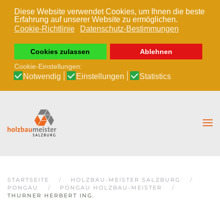
Diese Website verwendet Cookies, um Ihnen die beste
Erfahrung auf unserer Website zu ermöglichen.
Zum Hauptinhalt springen
Cookie-Richtlinie
Datenschutz-Bestimmungen
Cookies zulassen
Ablehnen
Cookie-Einstellungen:
Notwendig
Einstellungen
Statistics
STARTSEITE
HOLZBAU-MEISTER SALZBURG
PONGAU
PONGAU HOLZBAU-MEISTER
THURNER HERBERT ING.