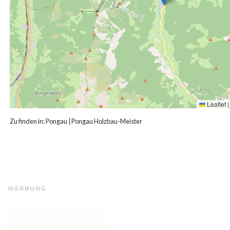
Leaflet
|
Zu finden in:
Pongau
|
Pongau Holzbau-Meister
WERBUNG