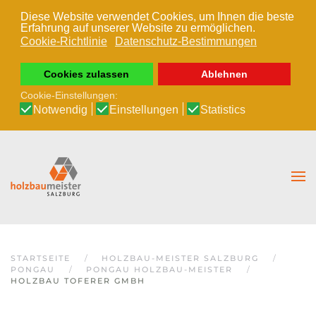
Diese Website verwendet Cookies, um Ihnen die beste
Erfahrung auf unserer Website zu ermöglichen.
Zum Hauptinhalt springen
Cookie-Richtlinie
Datenschutz-Bestimmungen
Cookies zulassen
Ablehnen
Cookie-Einstellungen:
Notwendig
Einstellungen
Statistics
STARTSEITE
HOLZBAU-MEISTER SALZBURG
PONGAU
PONGAU HOLZBAU-MEISTER
HOLZBAU TOFERER GMBH