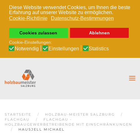
Diese Website verwendet Cookies, um Ihnen die beste
Erfahrung auf unserer Website zu ermöglichen.
Zum Hauptinhalt springen
Cookie-Richtlinie
Datenschutz-Bestimmungen
Cookies zulassen
Ablehnen
Cookie-Einstellungen:
Notwendig
Einstellungen
Statistics
STARTSEITE
HOLZBAU-MEISTER SALZBURG
FLACHGAU
FLACHGAU -
HOLZBAUGEWERBETREIBENDE MIT EINSCHRÄNKUNGEN
HAUSJELL MICHAEL