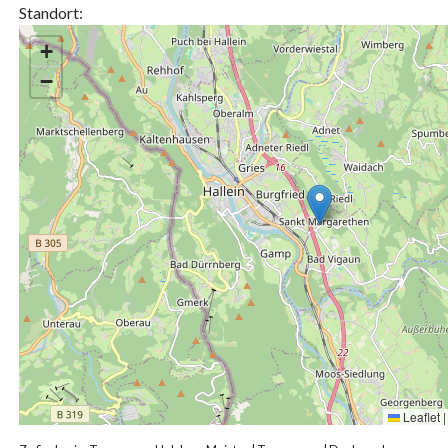
Standort:
+
−
Leaflet
|