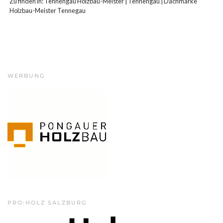
Zu finden in:
Tennengau Holzbau-Meister
|
Tennengau
|
Dachmarke
Holzbau-Meister Tennegau
WERBUNG
PRO:HOLZ SALZBURG