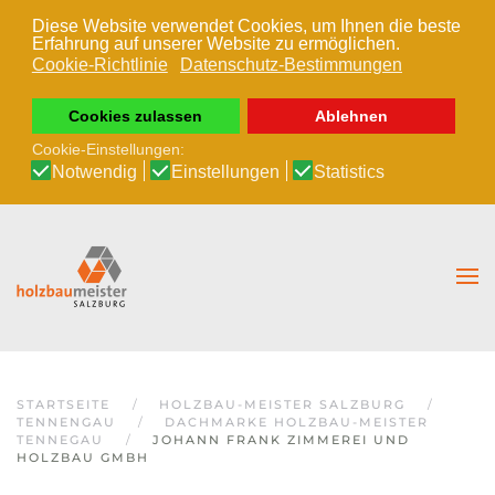
Diese Website verwendet Cookies, um Ihnen die beste
Erfahrung auf unserer Website zu ermöglichen.
Zum Hauptinhalt springen
Cookie-Richtlinie
Datenschutz-Bestimmungen
Cookies zulassen
Ablehnen
Cookie-Einstellungen:
Notwendig
Einstellungen
Statistics
STARTSEITE
HOLZBAU-MEISTER SALZBURG
TENNENGAU
DACHMARKE HOLZBAU-MEISTER
TENNEGAU
JOHANN FRANK ZIMMEREI UND
HOLZBAU GMBH