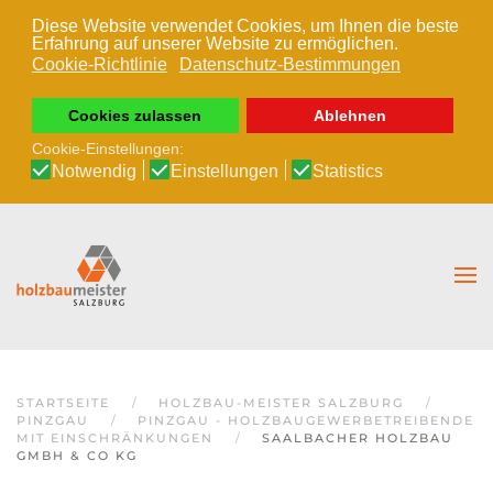
Diese Website verwendet Cookies, um Ihnen die beste
Erfahrung auf unserer Website zu ermöglichen.
Zum Hauptinhalt springen
Cookie-Richtlinie
Datenschutz-Bestimmungen
Cookies zulassen
Ablehnen
Cookie-Einstellungen:
Notwendig
Einstellungen
Statistics
STARTSEITE
HOLZBAU-MEISTER SALZBURG
PINZGAU
PINZGAU - HOLZBAUGEWERBETREIBENDE
MIT EINSCHRÄNKUNGEN
SAALBACHER HOLZBAU
GMBH & CO KG