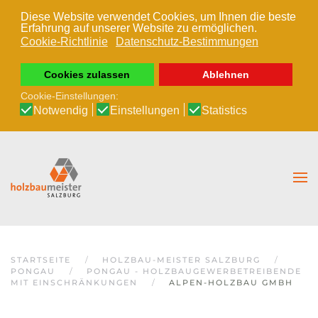
Diese Website verwendet Cookies, um Ihnen die beste
Erfahrung auf unserer Website zu ermöglichen.
Zum Hauptinhalt springen
Cookie-Richtlinie
Datenschutz-Bestimmungen
Cookies zulassen
Ablehnen
Cookie-Einstellungen:
Notwendig
Einstellungen
Statistics
STARTSEITE
HOLZBAU-MEISTER SALZBURG
PONGAU
PONGAU - HOLZBAUGEWERBETREIBENDE
MIT EINSCHRÄNKUNGEN
ALPEN-HOLZBAU GMBH