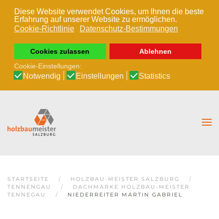
Diese Website verwendet Cookies, um Ihnen die beste
Erfahrung auf unserer Website zu ermöglichen.
Zum Hauptinhalt springen
Cookie-Richtlinie
Datenschutz-Bestimmungen
Cookies zulassen
Ablehnen
Cookie-Einstellungen:
Notwendig
Einstellungen
Statistics
STARTSEITE
HOLZBAU-MEISTER SALZBURG
TENNENGAU
DACHMARKE HOLZBAU-MEISTER
TENNEGAU
NIEDERREITER MARTIN GABRIEL