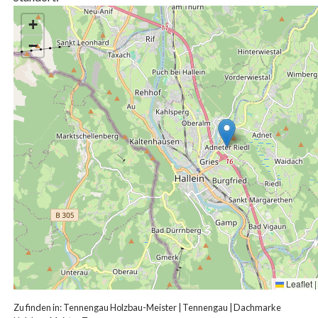
+
−
Leaflet
|
Zu finden in:
Tennengau Holzbau-Meister
|
Tennengau
|
Dachmarke