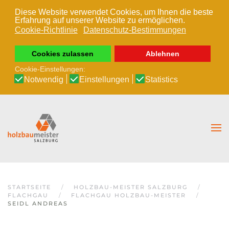
Diese Website verwendet Cookies, um Ihnen die beste
Erfahrung auf unserer Website zu ermöglichen.
Zum Hauptinhalt springen
Cookie-Richtlinie
Datenschutz-Bestimmungen
Cookies zulassen
Ablehnen
Cookie-Einstellungen:
Notwendig
Einstellungen
Statistics
STARTSEITE
HOLZBAU-MEISTER SALZBURG
FLACHGAU
FLACHGAU HOLZBAU-MEISTER
SEIDL ANDREAS