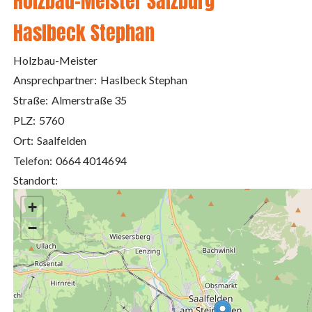
Holzbau-Meister Salzburg
Haslbeck Stephan
Holzbau-Meister
Ansprechpartner:
Haslbeck Stephan
Straße:
Almerstraße 35
PLZ:
5760
Ort:
Saalfelden
Telefon:
0664 4014694
Standort:
+
−