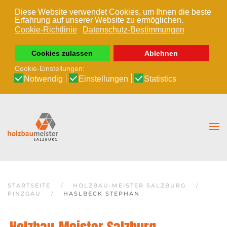
Diese Website verwendet Cookies, um Ihnen die beste
Erfahrung auf unserer Website zu ermöglichen.
Zum Hauptinhalt springen
Cookie-Richtlinie
Datenschutz-Bestimmungen
Cookies zulassen
Ablehnen
Cookie-Einstellungen:
Notwendig
Einstellungen
Statistics
STARTSEITE
HOLZBAU-MEISTER SALZBURG
PINZGAU
HASLBECK STEPHAN