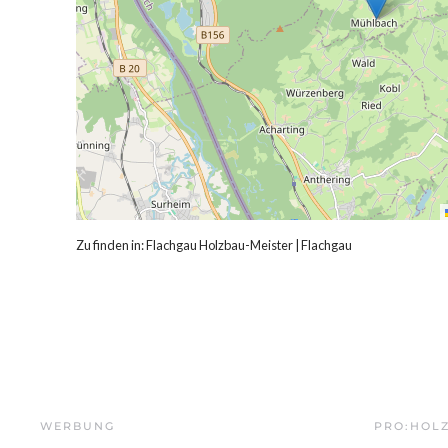
Zu finden in:
Flachgau Holzbau-Meister
|
Flachgau
WERBUNG
PRO:HOL