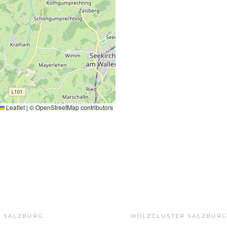
Leaflet
|
©
OpenStreetMap
contributors
Z SALZBURG
HOLZCLUSTER SALZBURG