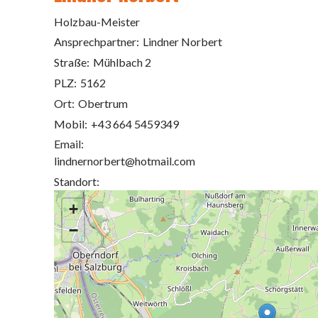
Holzbau-Meister
Ansprechpartner:
Lindner Norbert
Straße:
Mühlbach 2
PLZ:
5162
Ort:
Obertrum
Mobil:
+43 664 5459349
Email:
lindnernorbert@hotmail.com
Standort:
+
−