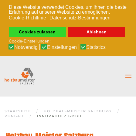
Diese Website verwendet Cookies, um Ihnen die beste
Erfahrung auf unserer Website zu ermöglichen.
Zum Hauptinhalt springen
Cookie-Richtlinie
Datenschutz-Bestimmungen
Cookies zulassen
Ablehnen
Cookie-Einstellungen:
Notwendig
Einstellungen
Statistics
STARTSEITE
HOLZBAU-MEISTER SALZBURG
PONGAU
INNOVAHOLZ GMBH