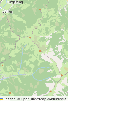
Leaflet
|
©
OpenStreetMap
contributors