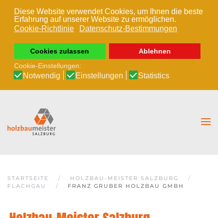
Diese Website verwendet Cookies, um Ihnen die beste
Erfahrung auf unserer Website zu ermöglichen.
Zum Hauptinhalt springen
Cookie-Richtlinie
Datenschutz-Bestimmungen
Cookies zulassen
Ablehnen
Cookie-Einstellungen:
Notwendig
Einstellungen
Statistics
STARTSEITE
HOLZBAU-MEISTER SALZBURG
FLACHGAU
FRANZ GRUBER HOLZBAU GMBH