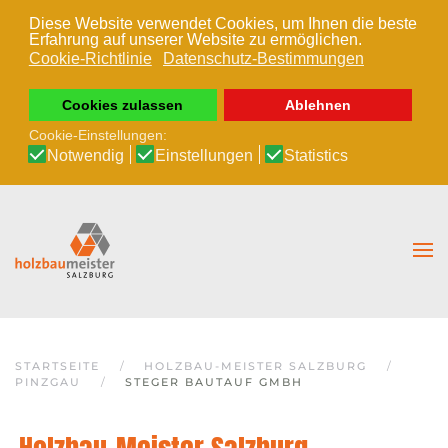
Diese Website verwendet Cookies, um Ihnen die beste
Erfahrung auf unserer Website zu ermöglichen.
Zum Hauptinhalt springen
Cookie-Richtlinie
Datenschutz-Bestimmungen
Cookies zulassen
Ablehnen
Cookie-Einstellungen:
Notwendig
Einstellungen
Statistics
STARTSEITE
HOLZBAU-MEISTER SALZBURG
PINZGAU
STEGER BAUTAUF GMBH