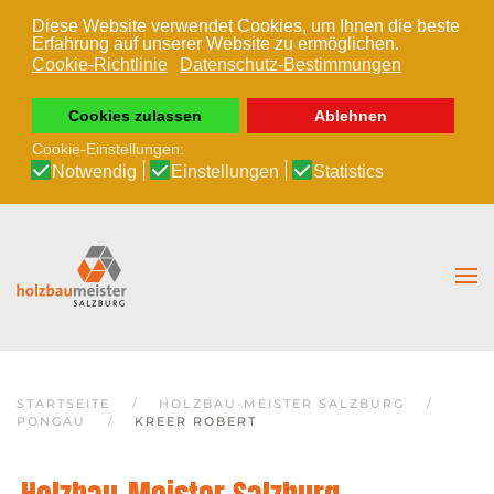
Diese Website verwendet Cookies, um Ihnen die beste
Erfahrung auf unserer Website zu ermöglichen.
Zum Hauptinhalt springen
Cookie-Richtlinie
Datenschutz-Bestimmungen
Cookies zulassen
Ablehnen
Cookie-Einstellungen:
Notwendig
Einstellungen
Statistics
STARTSEITE
HOLZBAU-MEISTER SALZBURG
PONGAU
KREER ROBERT