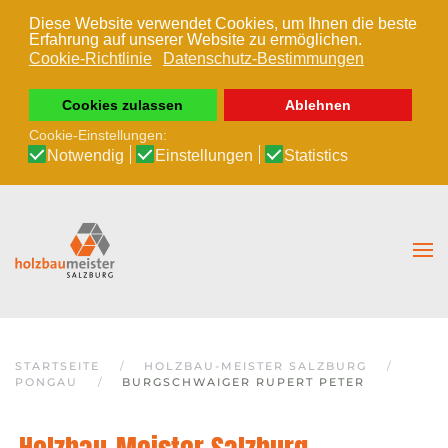
Diese Website verwendet Cookies, um Ihnen die beste
Erfahrung auf unserer Website zu ermöglichen.
Zum Hauptinhalt springen
Cookie-Richtlinie
Datenschutz-Bestimmungen
Cookies zulassen
Ablehnen
Cookie-Einstellungen:
Notwendig
Einstellungen
Statistics
STARTSEITE
HOLZBAU-MEISTER SALZBURG
PONGAU
BURGSCHWAIGER RUPERT PETER