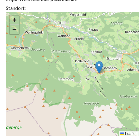
Standort:
+
−
Leaflet
|