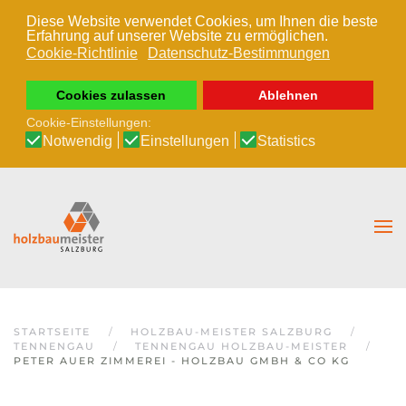
Diese Website verwendet Cookies, um Ihnen die beste
Erfahrung auf unserer Website zu ermöglichen.
Zum Hauptinhalt springen
Cookie-Richtlinie
Datenschutz-Bestimmungen
Cookies zulassen
Ablehnen
Cookie-Einstellungen:
Notwendig
Einstellungen
Statistics
STARTSEITE
HOLZBAU-MEISTER SALZBURG
TENNENGAU
TENNENGAU HOLZBAU-MEISTER
PETER AUER ZIMMEREI - HOLZBAU GMBH & CO KG