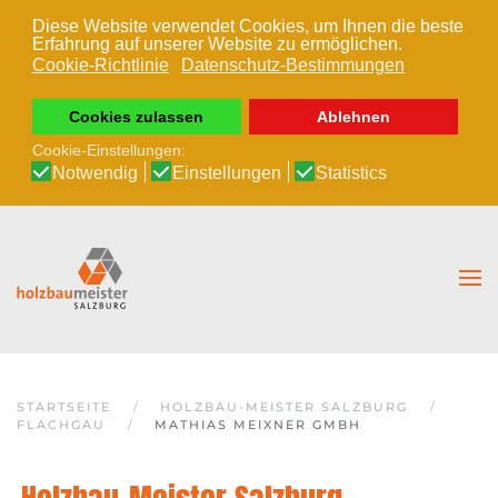
Diese Website verwendet Cookies, um Ihnen die beste
Erfahrung auf unserer Website zu ermöglichen.
Zum Hauptinhalt springen
Cookie-Richtlinie
Datenschutz-Bestimmungen
Cookies zulassen
Ablehnen
Cookie-Einstellungen:
Notwendig
Einstellungen
Statistics
STARTSEITE
HOLZBAU-MEISTER SALZBURG
FLACHGAU
MATHIAS MEIXNER GMBH