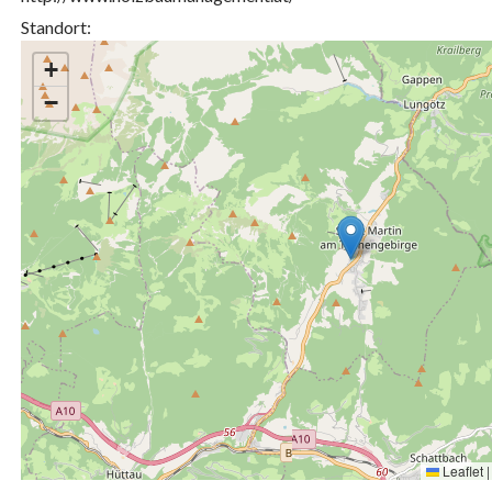
Standort:
+
−
Leaflet
|