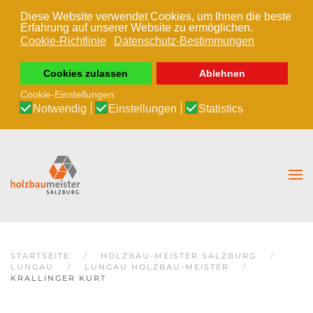
Diese Website verwendet Cookies, um Ihnen die beste
Erfahrung auf unserer Website zu ermöglichen.
Zum Hauptinhalt springen
Cookie-Richtlinie
Datenschutz-Bestimmungen
Cookies zulassen
Ablehnen
Cookie-Einstellungen:
Notwendig
Einstellungen
Statistics
STARTSEITE
HOLZBAU-MEISTER SALZBURG
LUNGAU
LUNGAU HOLZBAU-MEISTER
KRALLINGER KURT