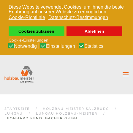
Diese Website verwendet Cookies, um Ihnen die beste
Erfahrung auf unserer Website zu ermöglichen.
Zum Hauptinhalt springen
Cookie-Richtlinie
Datenschutz-Bestimmungen
Cookies zulassen
Ablehnen
Cookie-Einstellungen:
Notwendig
Einstellungen
Statistics
STARTSEITE
HOLZBAU-MEISTER SALZBURG
LUNGAU
LUNGAU HOLZBAU-MEISTER
LEONHARD KENDLBACHER GMBH