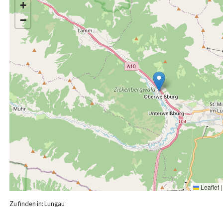
+
−
Leaflet
|
Zu finden in:
Lungau