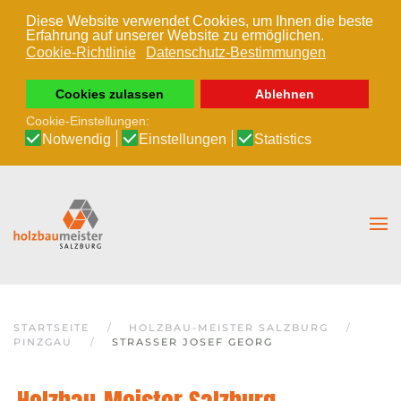
Diese Website verwendet Cookies, um Ihnen die beste
Erfahrung auf unserer Website zu ermöglichen.
Zum Hauptinhalt springen
Cookie-Richtlinie
Datenschutz-Bestimmungen
Cookies zulassen
Ablehnen
Cookie-Einstellungen:
Notwendig
Einstellungen
Statistics
STARTSEITE
HOLZBAU-MEISTER SALZBURG
PINZGAU
STRASSER JOSEF GEORG