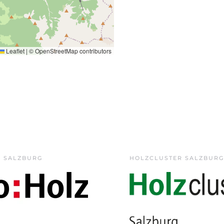
Leaflet
|
©
OpenStreetMap
contributors
Z SALZBURG
HOLZCLUSTER SALZBURG