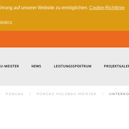
hrung auf unserer Website zu ermöglichen.
Cookie-Richtlinie
tistics
U-MEISTER
NEWS
LEISTUNGSSPEKTRUM
PROJEKTGALE
PONGAU
PONGAU HOLZBAU-MEISTER
UNTERKO