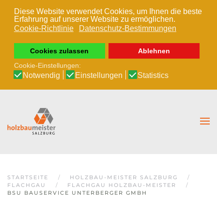
Diese Website verwendet Cookies, um Ihnen die beste
Erfahrung auf unserer Website zu ermöglichen.
Zum Hauptinhalt springen
Cookie-Richtlinie
Datenschutz-Bestimmungen
Cookies zulassen
Ablehnen
Cookie-Einstellungen:
Notwendig
Einstellungen
Statistics
STARTSEITE
HOLZBAU-MEISTER SALZBURG
FLACHGAU
FLACHGAU HOLZBAU-MEISTER
BSU BAUSERVICE UNTERBERGER GMBH