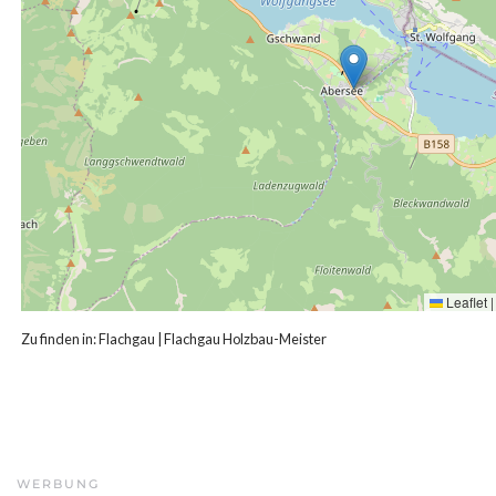
Leaflet
|
Zu finden in:
Flachgau
|
Flachgau Holzbau-Meister
WERBUNG