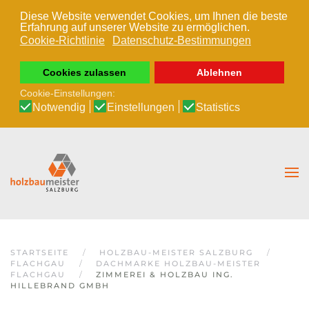
Diese Website verwendet Cookies, um Ihnen die beste
Erfahrung auf unserer Website zu ermöglichen.
Zum Hauptinhalt springen
Cookie-Richtlinie
Datenschutz-Bestimmungen
Cookies zulassen
Ablehnen
Cookie-Einstellungen:
Notwendig
Einstellungen
Statistics
STARTSEITE
HOLZBAU-MEISTER SALZBURG
FLACHGAU
DACHMARKE HOLZBAU-MEISTER
FLACHGAU
ZIMMEREI & HOLZBAU ING.
HILLEBRAND GMBH