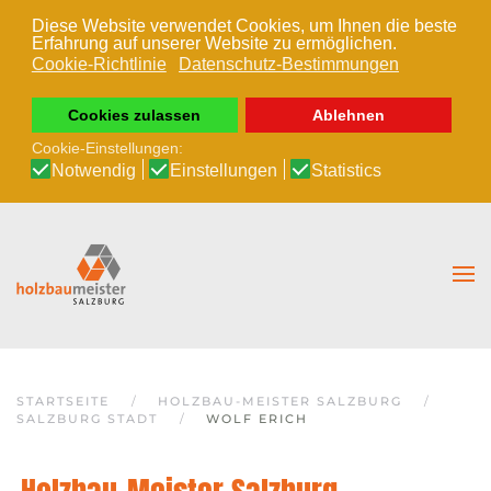
Diese Website verwendet Cookies, um Ihnen die beste
Erfahrung auf unserer Website zu ermöglichen.
Zum Hauptinhalt springen
Cookie-Richtlinie
Datenschutz-Bestimmungen
Cookies zulassen
Ablehnen
Cookie-Einstellungen:
Notwendig
Einstellungen
Statistics
STARTSEITE
HOLZBAU-MEISTER SALZBURG
SALZBURG STADT
WOLF ERICH