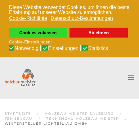
Diese Website verwendet Cookies, um Ihnen die beste
Erfahrung auf unserer Website zu ermöglichen.
Zum Hauptinhalt springen
Cookie-Richtlinie
Datenschutz-Bestimmungen
Cookies zulassen
Ablehnen
Cookie-Einstellungen:
Notwendig
Einstellungen
Statistics
STARTSEITE
HOLZBAU-MEISTER SALZBURG
TENNENGAU
TENNENGAU HOLZBAU-MEISTER
WINTERSTELLER LICHTB(L)AU GMBH