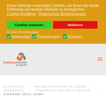
Diese Website verwendet Cookies, um Ihnen die beste
Erfahrung auf unserer Website zu ermöglichen.
Zum Hauptinhalt springen
Cookie-Richtlinie
Datenschutz-Bestimmungen
Cookies zulassen
Ablehnen
Cookie-Einstellungen:
Notwendig
Einstellungen
Statistics
STARTSEITE
HOLZBAU-MEISTER SALZBURG
TENNENGAU
TENNENGAU HOLZBAU-MEISTER
ZIMMEREI SEIDL GMBH