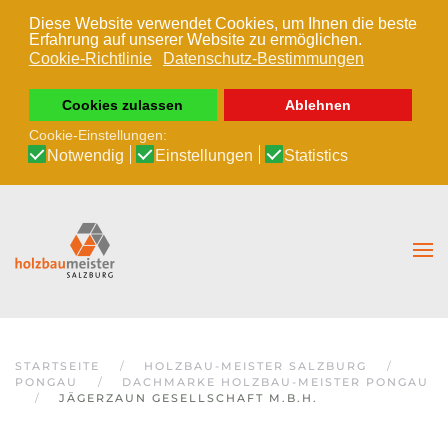
Diese Website verwendet Cookies, um Ihnen die beste
Erfahrung auf unserer Website zu ermöglichen.
Zum Hauptinhalt springen
Cookie-Richtlinie
Datenschutz-Bestimmungen
Cookies zulassen
Ablehnen
Cookie-Einstellungen:
Notwendig
Einstellungen
Statistics
STARTSEITE
HOLZBAU-MEISTER SALZBURG
PONGAU
DACHMARKE HOLZBAU-MEISTER PONGAU
JÄGERZAUN GESELLSCHAFT M.B.H.