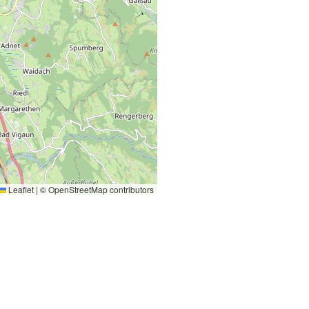
Leaflet
|
©
OpenStreetMap
contributors