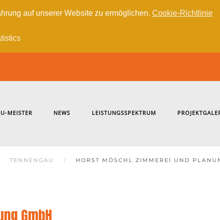
hrung auf unserer Website zu ermöglichen.
Cookie-Richtlinie
tistics
U-MEISTER
NEWS
LEISTUNGSSPEKTRUM
PROJEKTGALE
TENNENGAU
HORST MÖSCHL ZIMMEREI UND PLANU
nung GmbH