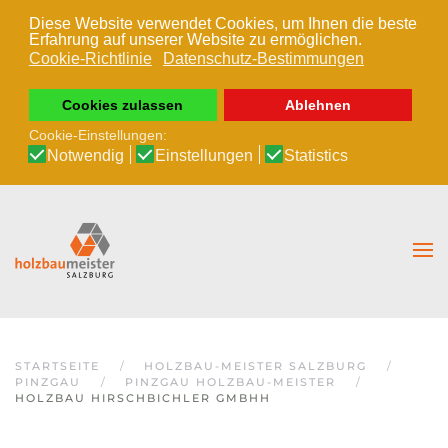
Diese Website verwendet Cookies, um Ihnen die beste
Erfahrung auf unserer Website zu ermöglichen.
Zum Hauptinhalt springen
Cookie-Richtlinie
Datenschutz-Bestimmungen
Cookies zulassen
Ablehnen
Cookie-Einstellungen:
Notwendig
Einstellungen
Statistics
STARTSEITE
HOLZBAU-MEISTER SALZBURG
PINZGAU
PINZGAU HOLZBAU-MEISTER
HOLZBAU HIRSCHBICHLER GMBHH