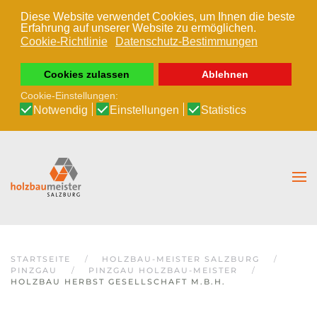
Diese Website verwendet Cookies, um Ihnen die beste
Erfahrung auf unserer Website zu ermöglichen.
Zum Hauptinhalt springen
Cookie-Richtlinie
Datenschutz-Bestimmungen
Cookies zulassen
Ablehnen
Cookie-Einstellungen:
Notwendig
Einstellungen
Statistics
STARTSEITE
HOLZBAU-MEISTER SALZBURG
PINZGAU
PINZGAU HOLZBAU-MEISTER
HOLZBAU HERBST GESELLSCHAFT M.B.H.